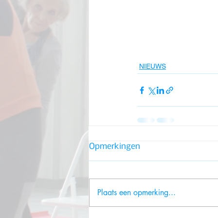
NIEUWS
Opmerkingen
Plaats een opmerking...